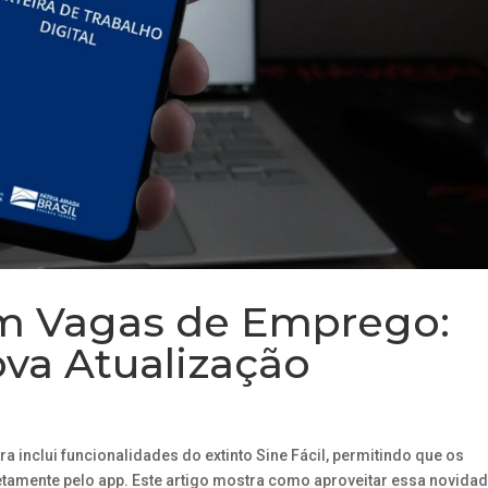
om Vagas de Emprego:
va Atualização
ora inclui funcionalidades do extinto Sine Fácil, permitindo que os
amente pelo app. Este artigo mostra como aproveitar essa novida