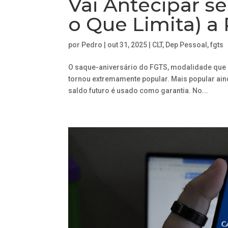
Vai Antecipar s
o Que Limita) a
por
Pedro
|
out 31, 2025
|
CLT
,
Dep Pessoal
,
fgts
O saque-aniversário do FGTS, modalidade que p
tornou extremamente popular. Mais popular ai
saldo futuro é usado como garantia. No...