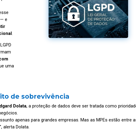
 esse
 — e
tir
cional
.
a LGPD
firmam
 com
que uma
ito de sobrevivência
dgard Dolata
, a proteção de dados deve ser tratada como prioridad
negócios.
é assunto apenas para grandes empresas. Mas as MPEs estão entre a
 alerta Dolata.