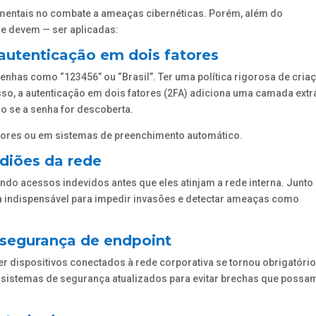
mentais no combate a ameaças cibernéticas. Porém, além do
 e devem — ser aplicadas:
e autenticação em dois fatores
nhas como “123456” ou “Brasil”. Ter uma política rigorosa de cria
sso, a autenticação em dois fatores (2FA) adiciona uma camada extr
o se a senha for descoberta.
dores ou em sistemas de preenchimento automático.
ardiões da rede
ndo acessos indevidos antes que eles atinjam a rede interna. Junt
a indispensável para impedir invasões e detectar ameaças como
: segurança de endpoint
r dispositivos conectados à rede corporativa se tornou obrigatório
r sistemas de segurança atualizados para evitar brechas que possa