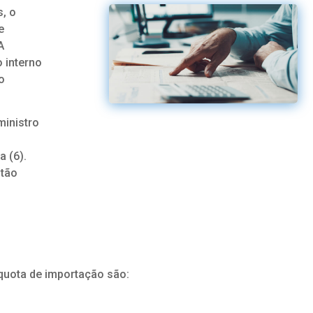
s, o
e
A
 interno
o
ministro
a (6).
stão
íquota de importação são: