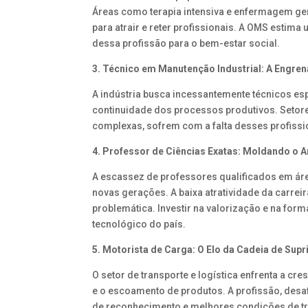
Áreas como terapia intensiva e enfermagem geri
para atrair e reter profissionais. A OMS estima
dessa profissão para o bem-estar social.
3. Técnico em Manutenção Industrial: A Engre
A indústria busca incessantemente técnicos esp
continuidade dos processos produtivos. Setor
complexas, sofrem com a falta desses profissi
4. Professor de Ciências Exatas: Moldando o
A escassez de professores qualificados em á
novas gerações. A baixa atratividade da carreir
problemática. Investir na valorização e na form
tecnológico do país.
5. Motorista de Carga: O Elo da Cadeia de Sup
O setor de transporte e logística enfrenta a cr
e o escoamento de produtos. A profissão, desa
de reconhecimento e melhores condições de tra