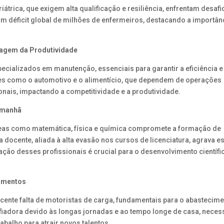
átrica, que exigem alta qualificação e resiliência, enfrentam desafi
 um déficit global de milhões de enfermeiros, destacando a importân
nagem da Produtividade
ecializados em manutenção, essenciais para garantir a eficiência e
es como o automotivo e o alimentício, que dependem de operações
onais, impactando a competitividade e a produtividade.
 Amanhã
reas como matemática, física e química compromete a formação de
a docente, aliada à alta evasão nos cursos de licenciatura, agrava e
ação desses profissionais é crucial para o desenvolvimento científi
rimentos
escente falta de motoristas de carga, fundamentais para o abastecim
fiadora devido às longas jornadas e ao tempo longe de casa, necess
balho para atrair novos talentos.