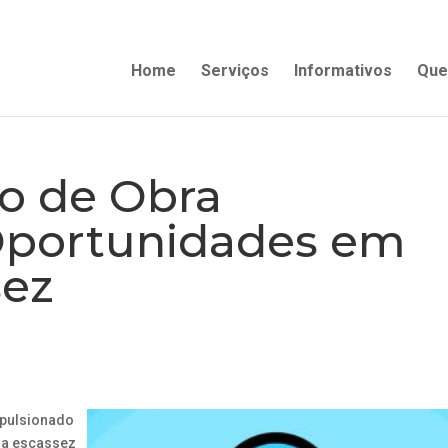
Home
Serviços
Informativos
Que
ão de Obra
 Oportunidades em
sez
pulsionado
 a escassez