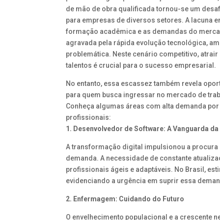
de mão de obra qualificada tornou-se um desa
para empresas de diversos setores. A lacuna en
formação acadêmica e as demandas do merca
agravada pela rápida evolução tecnológica, amp
problemática. Neste cenário competitivo, atrair 
talentos é crucial para o sucesso empresarial.
No entanto, essa escassez também revela opo
para quem busca ingressar no mercado de trab
Conheça algumas áreas com alta demanda por
profissionais:
1. Desenvolvedor de Software: A Vanguarda da 
A transformação digital impulsionou a procura
demanda. A necessidade de constante atualiz
profissionais ágeis e adaptáveis. No Brasil, es
evidenciando a urgência em suprir essa dema
2. Enfermagem: Cuidando do Futuro
O envelhecimento populacional e a crescente n