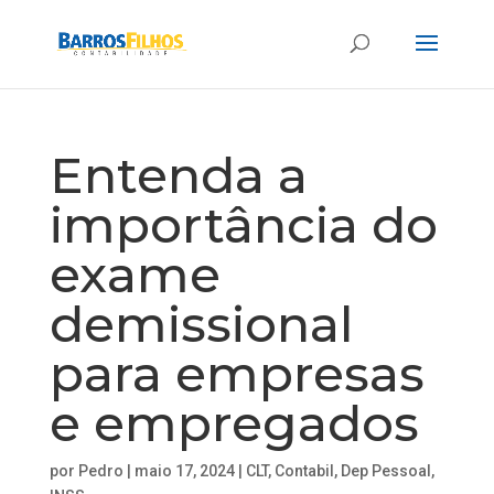
Entenda a
importância do
exame
demissional
para empresas
e empregados
por
Pedro
|
maio 17, 2024
|
CLT
,
Contabil
,
Dep Pessoal
,