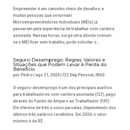
Empreender é um caminho cheio de desafios, e
muitas pessoas que se tornam
Microempreendedores Individuais (MEIs) já
passaram pela experiência de trabalhar com carteira
assinada. Nessas horas, surge uma dúvida comum:
se o MEI ficar sem trabalho, pode solicitar o...
Seguro-Desemprego: Regras, Valores e
Situações que Podem Levar à Perda do
Benefício
por
Pedro
|
ago 21, 2024
|
CLT
,
Dep Pessoal
,
INSS
O seguro-desemprego é um dos principais auxílios
para trabalhadores com carteira assinada (CLT), pago
através do Fundo de Amparo ao Trabalhador (FAT).
Ele oferece de três a cinco parcelas, dependendo dos
últimos três salários recebidos. Em 2024, o valor
mínimo é de R$...