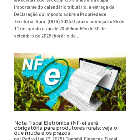
A Receita Federal deu início a mais uma etapa
importante do calendário tributário: a entrega da
Declaração do Imposto sobre a Propriedade
Territorial Rural (DITR) 2025.O prazo começa às 8h de
11 de agosto e vai até 23h59min59s de 30 de
setembro de 2025 (horário de...
Nota Fiscal Eletrônica (NF-e) será
obrigatória para produtores rurais: veja o
que muda e os prazos
por
Pedro
|
jan 22, 2025
|
Contabil
,
Finanças
,
Fiscal